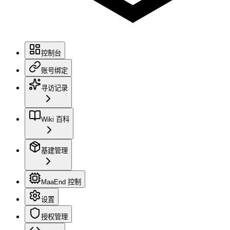
控制台
账号绑定
寻访记录
Wiki 百科
基建管理
MaaEnd 控制
设置
授权管理